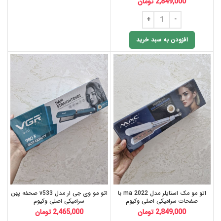
2,849,000
تومان
افزودن به سبد خرید
اتو مو مک استایلر مدل ma 2022 با
اتو مو وی جی ار مدل v533 صحفه پهن
صفحات سرامیکی اصلی وکیوم
سرامیکی اصلی وکیوم
2,849,000
تومان
2,465,000
تومان