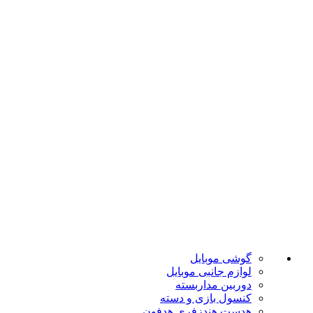
ارسال به تمام نقاط کشور
ضمانت اصل بودن
تضمین بهترین قیمت
فروشگاه موبایل پدرام فروش آنلاین حود را با داشتن بیش از 15
سال سابقه فروش حضوری آغاز نمود. هدف ما در این فروشگاه
ارائه محصولات با بهترین قیمت و ارسال در سریع ترین زمان ممکن
است.
دسته بندی ها
گوشی موبایل
لوازم جانبی موبایل
دوربین مداربسته
کنسول بازی و دسته
هدست هندزفری هدفون