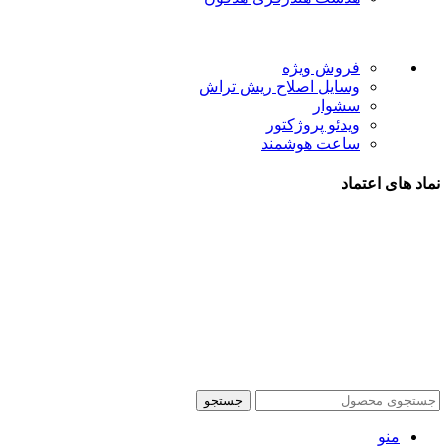
لینک های مفید
فروش ویژه
وسایل اصلاح ریش تراش
سشوار
ویدئو پروژکتور
ساعت هوشمند
نماد های اعتماد
شیراز - آرامگاه سعدی - نبش کوچه 13- موبایل پدرام
تمام حقوق این وبسایت برای فروشکاه اینترنتی پدرام موبایل
محفوظ می باشد.
طراحی سایت فروشگاهی
با لیدوما
جستجو
منو