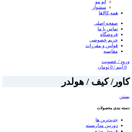
اتو مو
سشوار
همه کالاها
صفحه اصلی
تماس با ما
فروشگاه
حریم خصوصی
قوانین و مقررات
مقایسه
ورود / عضویت
0
آیتم
/
0
تومان
کاور/ کیف / هولدر
بستن
دسته بندی محصولات
جدیدترین ها
دوربین مداربسته
فروش ویژه