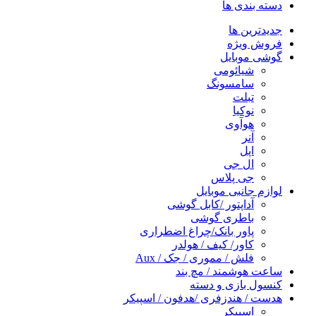
دسته بندی ها
جدیدترین ها
فروش ویژه
گوشی موبایل
شیائومی
سامسونگ
تبلت
نوکیا
هوآوی
آنر
اپل
ال جی
جی پلاس
لوازم جانبی موبایل
آداپتور /کابل گوشی
باطری گوشی
پاور بانک/چراغ اضطراری
کاور/ کیف / هولدر
فلش / مموری / جک / Aux
ساعت هوشمند / مچ بند
کنسول بازی و دسته
هدست / هندزفری /هدفون / اسپیکر
اسپیکر