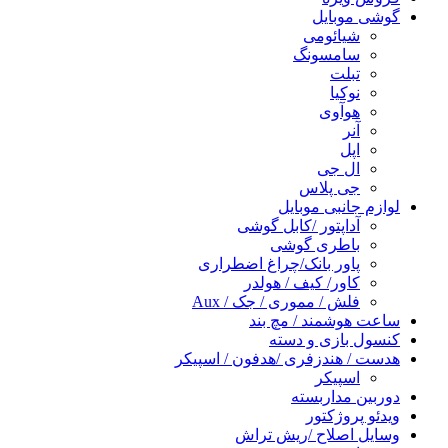
گوشی موبایل
شیائومی
سامسونگ
تبلت
نوکیا
هوآوی
آنر
اپل
ال جی
جی پلاس
لوازم جانبی موبایل
آداپتور /کابل گوشی
باطری گوشی
پاور بانک/چراغ اضطراری
کاور/ کیف / هولدر
فلش / مموری / جک / Aux
ساعت هوشمند / مچ بند
کنسول بازی و دسته
هدست / هندزفری /هدفون / اسپیکر
اسپیکر
دوربین مداربسته
ویدئو پروژکتور
وسایل اصلاح /ریش تراش