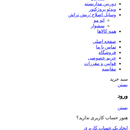
دوربین مداربسته
ویدئو پروژکتور
وسایل اصلاح /ریش تراش
اتو مو
سشوار
همه کالاها
صفحه اصلی
تماس با ما
فروشگاه
حریم خصوصی
قوانین و مقررات
مقایسه
سبد خرید
بستن
ورود
بستن
هنوز حساب کاربری ندارید؟
ایجاد یک حساب کاربری