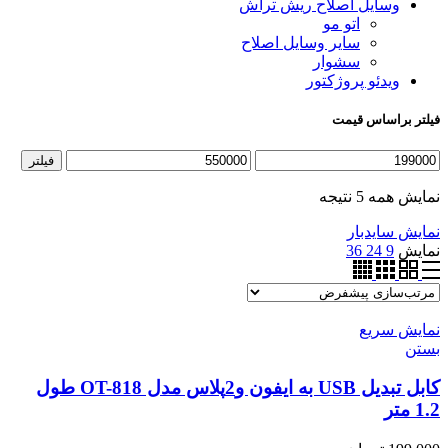
وسایل اصلاح ریش تراش
اتو مو
سایر وسایل اصلاح
سشوار
ویدئو پروژکتور
فیلتر براساس قیمت
حداقل
حداکثر
فیلتر
قیمت
قیمت
نمایش همه 5 نتیجه
نمایش سایدبار
نمایش
9
24
36
نمایش سریع
بستن
کابل تبدیل USB به ایفون و2پلاس مدل ‎OT-818 طول
1.2 متر