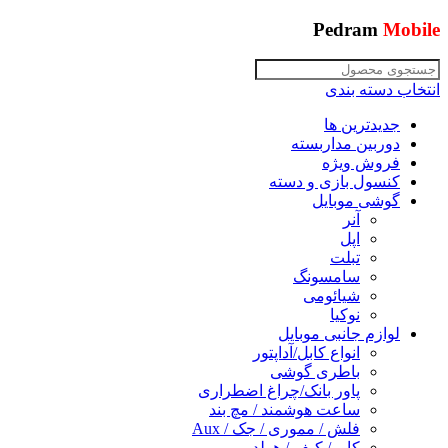
Pedram
Mobile
انتخاب دسته بندی
جدیدترین ها
دوربین مداربسته
فروش ویژه
کنسول بازی و دسته
گوشی موبایل
آنر
اپل
تبلت
سامسونگ
شیائومی
نوکیا
لوازم جانبی موبایل
انواع کابل/آداپتور
باطری گوشی
پاور بانک/چراغ اضطراری
ساعت هوشمند / مچ بند
فلش / مموری / جک / Aux
کاور/ کیف / هولدر