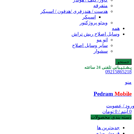
متفرقه
هدست / هندزفری /هدفون / اسپیکر
اسپیکر
ویدئو پروژکتور
همه
وسایل اصلاح ریش تراش
اتو مو
سایر وسایل اصلاح
سشوار
جستجو
پـشـتـیـبانی تلفنی 24 ساعته
09215865218
منو
Pedram
Mobile
رود / عضویت
0
آیتم
/
0
تومان
دسته بندی محصولات
جدیدترین ها
فروش ویژه