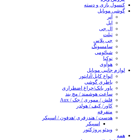
کنسول بازی و دسته
گوشی موبایل
آنر
اپل
ال جی
تبلت
جی پلاس
سامسونگ
شیائومی
نوکیا
هوآوی
لوازم جانبی موبایل
انواع کابل/آداپتور
باطری گوشی
پاور بانک/چراغ اضطراری
ساعت هوشمند / مچ بند
فلش / مموری / جک / Aux
کاور/ کیف / هولدر
متفرقه
هدست / هندزفری /هدفون / اسپیکر
اسپیکر
ویدئو پروژکتور
همه