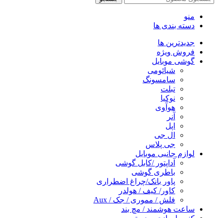
منو
دسته بندی ها
جدیدترین ها
فروش ویژه
گوشی موبایل
شیائومی
سامسونگ
تبلت
نوکیا
هوآوی
آنر
اپل
ال جی
جی پلاس
لوازم جانبی موبایل
آداپتور /کابل گوشی
باطری گوشی
پاور بانک/چراغ اضطراری
کاور/ کیف / هولدر
فلش / مموری / جک / Aux
ساعت هوشمند / مچ بند