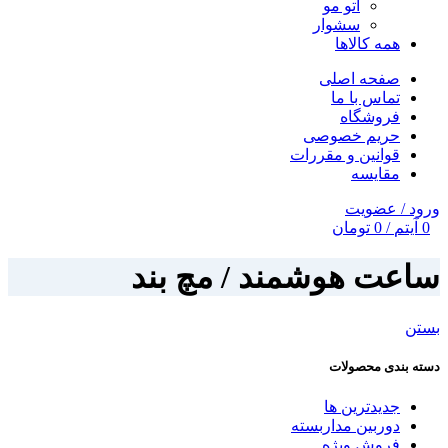
اتو مو
سشوار
همه کالاها
صفحه اصلی
تماس با ما
فروشگاه
حریم خصوصی
قوانین و مقررات
مقایسه
ورود / عضویت
0
آیتم
/
0
تومان
ساعت هوشمند / مچ بند
بستن
دسته بندی محصولات
جدیدترین ها
دوربین مداربسته
فروش ویژه