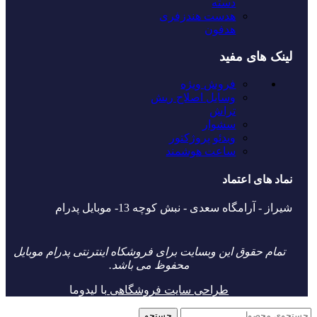
دسته
هدست هندزفری
هدفون
لینک های مفید
فروش ویژه
وسایل اصلاح ریش
تراش
سشوار
ویدئو پروژکتور
ساعت هوشمند
نماد های اعتماد
شیراز - آرامگاه سعدی - نبش کوچه 13- موبایل پدرام
تمام حقوق این وبسایت برای فروشکاه اینترنتی پدرام موبایل
محفوظ می باشد.
طراحی سایت فروشگاهی
با لیدوما
جستجو