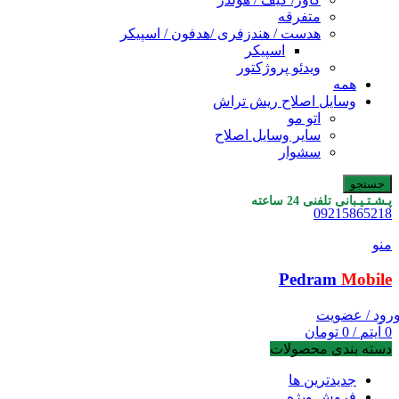
متفرقه
هدست / هندزفری /هدفون / اسپیکر
اسپیکر
ویدئو پروژکتور
همه
وسایل اصلاح ریش تراش
اتو مو
سایر وسایل اصلاح
سشوار
جستجو
پـشـتـیـبانی تلفنی 24 ساعته
09215865218
منو
Pedram
Mobile
رود / عضویت
0
آیتم
/
0
تومان
دسته بندی محصولات
جدیدترین ها
فروش ویژه