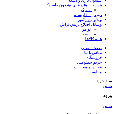
کنسول بازی و دسته
هدست / هندزفری /هدفون / اسپیکر
اسپیکر
دوربین مداربسته
ویدئو پروژکتور
وسایل اصلاح /ریش تراش
اتو مو
سشوار
همه کالاها
صفحه اصلی
تماس با ما
فروشگاه
حریم خصوصی
قوانین و مقررات
مقایسه
سبد خرید
بستن
ورود
بستن