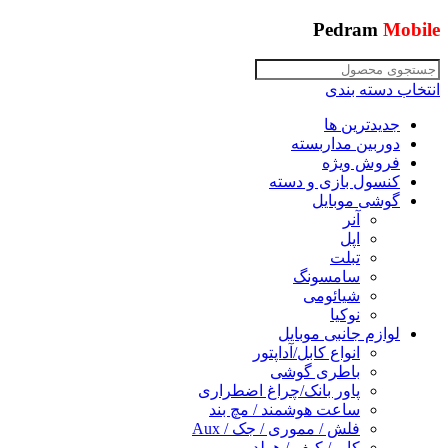
Pedram
Mobile
انتخاب دسته بندی
جدیدترین ها
دوربین مداربسته
فروش ویژه
کنسول بازی و دسته
گوشی موبایل
آنر
اپل
تبلت
سامسونگ
شیائومی
نوکیا
لوازم جانبی موبایل
انواع کابل/آداپتور
باطری گوشی
پاور بانک/چراغ اضطراری
ساعت هوشمند / مچ بند
فلش / مموری / جک / Aux
کاور/ کیف / هولدر