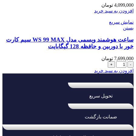
ایرپاد
4,099,000
تومان
عدد
افزودن به سبد خرید
نمایش سریع
بستن
ساعت هوشمند ویسمی مدل WS 99 MAX سیم کارت
خور با دوربین و حافظه 128 گیگابایت
7,699,000
تومان
ساعت
هوشمند
افزودن به سبد خرید
ویسمی
مدل
WS
99
تحویل سریع
MAX
سیم
کارت
خور
ضمانت بازگشت
با
دوربین
و