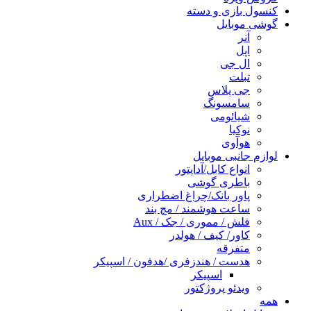
کنسول بازی و دسته
گوشی موبایل
آنر
اپل
ال جی
تبلت
جی پلاس
سامسونگ
شیائومی
نوکیا
هوآوی
لوازم جانبی موبایل
انواع کابل/آداپتور
باطری گوشی
پاور بانک/چراغ اضطراری
ساعت هوشمند / مچ بند
فلش / مموری / جک / Aux
کاور/ کیف / هولدر
متفرقه
هدست / هندزفری /هدفون / اسپیکر
اسپیکر
ویدئو پروژکتور
همه