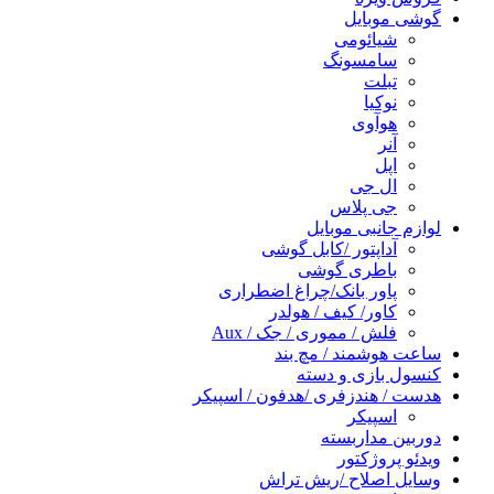
گوشی موبایل
شیائومی
سامسونگ
تبلت
نوکیا
هوآوی
آنر
اپل
ال جی
جی پلاس
لوازم جانبی موبایل
آداپتور /کابل گوشی
باطری گوشی
پاور بانک/چراغ اضطراری
کاور/ کیف / هولدر
فلش / مموری / جک / Aux
ساعت هوشمند / مچ بند
کنسول بازی و دسته
هدست / هندزفری /هدفون / اسپیکر
اسپیکر
دوربین مداربسته
ویدئو پروژکتور
وسایل اصلاح /ریش تراش