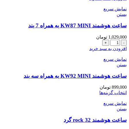
kw82
ultra3
نمایش سریع
عدد
بستن
ساعت هوشمند KW87 MINI به همراه 7 بند
1,029,000
تومان
ساعت
هوشمند
افزودن به سبد خرید
KW87
MINI
نمایش سریع
به
بستن
همراه
7
ساعت هوشمند KW92 MINI به همراه سه بند
بند
عدد
899,000
تومان
انتخاب گزینه‌ها
نمایش سریع
بستن
ساعت هوشمند rock 32 گرد