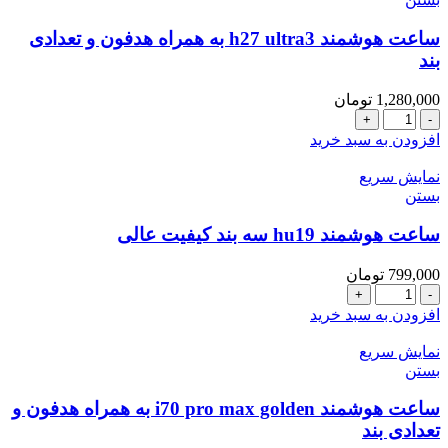
ساعت هوشمند h27 ultra3 به همراه هدفون و تعدادی
بند
1,280,000
تومان
ساعت
هوشمند
افزودن به سبد خرید
h27
ultra3
نمایش سریع
به
بستن
همراه
هدفون
ساعت هوشمند hu19 سه بند کیفیت عالی
و
تعدادی
799,000
تومان
بند
ساعت
عدد
هوشمند
افزودن به سبد خرید
hu19
سه
نمایش سریع
بند
بستن
کیفیت
عالی
ساعت هوشمند i70 pro max golden به همراه هدفون و
عدد
تعدادی بند