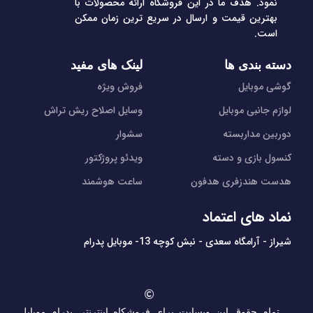
نمود. هدف ما در این فروشگاه ارائه محصولات با
بهترین قیمت و ارسال در سریع ترین زمان ممکن
است.
دسته بندی ها
لینک های مفید
گوشی موبایل
فروش ویژه
لوازم جانبی موبایل
وسایل اصلاح ریش تراش
دوربین مداربسته
سشوار
کنسول بازی و دسته
ویدئو پروژکتور
هدست هندزفری هدفون
ساعت هوشمند
نماد های اعتماد
شیراز - آرامگاه سعدی - نبش کوچه 13- موبایل پدرام
تمام حقوق این وبسایت برای فروشکاه اینترنتی پدرام موبایل