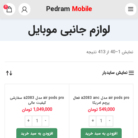
Pedram
Mobile
0
لوازم جانبی موبایل
نمایش 1–40 از 413 نتیجه
نمایش سایدبار
air pods pro مدل a2083 anc فعال
air pods pro مدل a2083 سفارشی
پرچم امریکا
کیفیت عالی
549,000
تومان
1,049,000
تومان
افزودن به سبد خرید
افزودن به سبد خرید