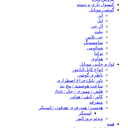
کنسول بازی و دسته
گوشی موبایل
آنر
اپل
ال جی
تبلت
جی پلاس
سامسونگ
شیائومی
نوکیا
هوآوی
لوازم جانبی موبایل
انواع کابل/آداپتور
باطری گوشی
پاور بانک/چراغ اضطراری
ساعت هوشمند / مچ بند
فلش / مموری / جک / Aux
کاور/ کیف / هولدر
متفرقه
هدست / هندزفری /هدفون / اسپیکر
اسپیکر
ویدئو پروژکتور
همه