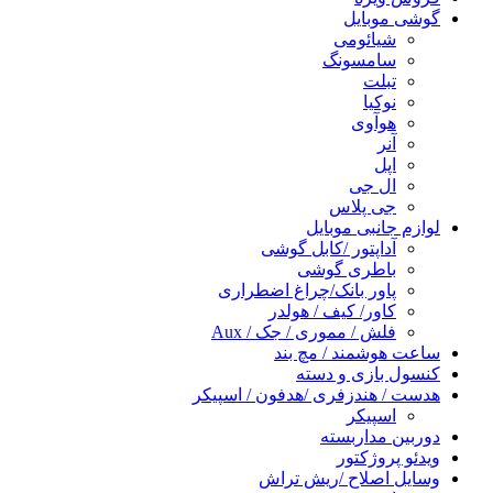
گوشی موبایل
شیائومی
سامسونگ
تبلت
نوکیا
هوآوی
آنر
اپل
ال جی
جی پلاس
لوازم جانبی موبایل
آداپتور /کابل گوشی
باطری گوشی
پاور بانک/چراغ اضطراری
کاور/ کیف / هولدر
فلش / مموری / جک / Aux
ساعت هوشمند / مچ بند
کنسول بازی و دسته
هدست / هندزفری /هدفون / اسپیکر
اسپیکر
دوربین مداربسته
ویدئو پروژکتور
وسایل اصلاح /ریش تراش