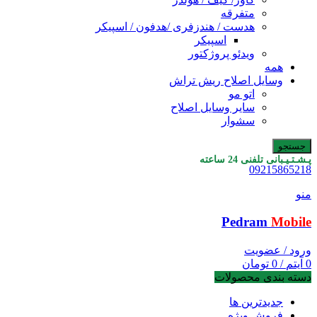
متفرقه
هدست / هندزفری /هدفون / اسپیکر
اسپیکر
ویدئو پروژکتور
همه
وسایل اصلاح ریش تراش
اتو مو
سایر وسایل اصلاح
سشوار
جستجو
پـشـتـیـبانی تلفنی 24 ساعته
09215865218
منو
Pedram
Mobile
ورود / عضویت
0
آیتم
/
0
تومان
دسته بندی محصولات
جدیدترین ها
فروش ویژه