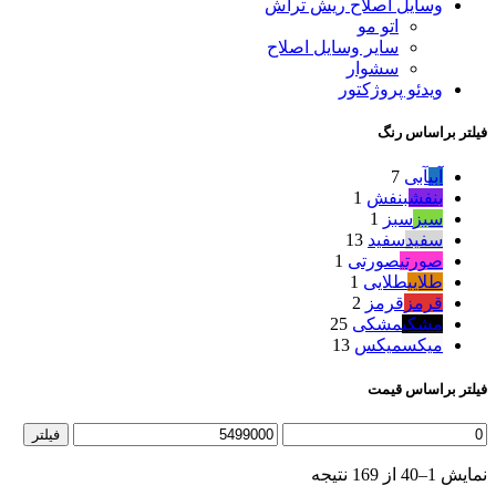
وسایل اصلاح ریش تراش
اتو مو
سایر وسایل اصلاح
سشوار
ویدئو پروژکتور
فیلتر براساس رنگ
آبی
آبی
7
بنفش
بنفش
1
سبز
سبز
1
سفید
سفید
13
صورتی
صورتی
1
طلایی
طلایی
1
قرمز
قرمز
2
مشکی
مشکی
25
میکس
میکس
13
فیلتر براساس قیمت
حداقل
حداکثر
فیلتر
قیمت
قیمت
نمایش 1–40 از 169 نتیجه