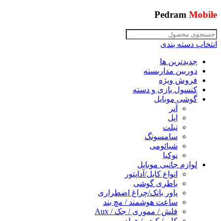
Pedram
Mobile
انتخاب دسته بندی
جدیدترین ها
دوربین مداربسته
فروش ویژه
کنسول بازی و دسته
گوشی موبایل
آنر
اپل
تبلت
سامسونگ
شیائومی
نوکیا
لوازم جانبی موبایل
انواع کابل/آداپتور
باطری گوشی
پاور بانک/چراغ اضطراری
ساعت هوشمند / مچ بند
فلش / مموری / جک / Aux
کاور/ کیف / هولدر