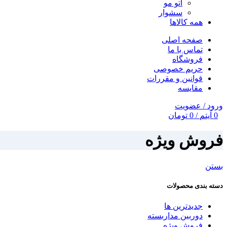
اتو مو
سشوار
همه کالاها
صفحه اصلی
تماس با ما
فروشگاه
حریم خصوصی
قوانین و مقررات
مقایسه
ورود / عضویت
0
آیتم
/
0
تومان
فروش ویژه
بستن
دسته بندی محصولات
جدیدترین ها
دوربین مداربسته
فروش ویژه