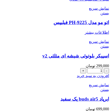
مدل
a2083
نمایش سریع
سفارشی
بستن
کیفیت
عالی
اتو مو مدل PH-9225 فیلیپس
عدد
اطلاعات بیشتر
نمایش سریع
بستن
اسپیکر بلوتوثی شیشه ای مثلثی v2
299,000
تومان
اسپیکر
بلوتوثی
افزودن به سبد خرید
شیشه
ای
نمایش سریع
مثلثی
بستن
v2
عدد
ایرپاد buds air5 پک سفید
699,000
تومان