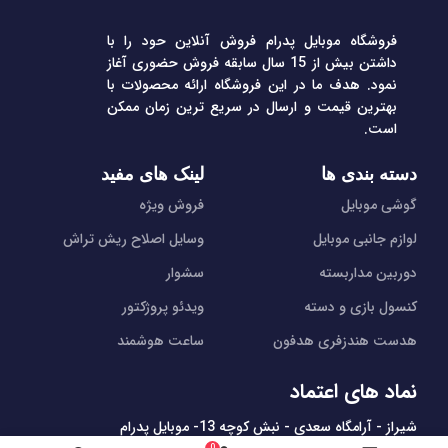
فروشگاه موبایل پدرام فروش آنلاین حود را با
داشتن بیش از 15 سال سابقه فروش حضوری آغاز
نمود. هدف ما در این فروشگاه ارائه محصولات با
بهترین قیمت و ارسال در سریع ترین زمان ممکن
است.
دسته بندی ها
لینک های مفید
گوشی موبایل
فروش ویژه
لوازم جانبی موبایل
وسایل اصلاح ریش تراش
دوربین مداربسته
سشوار
کنسول بازی و دسته
ویدئو پروژکتور
هدست هندزفری هدفون
ساعت هوشمند
نماد های اعتماد
شیراز - آرامگاه سعدی - نبش کوچه 13- موبایل پدرام