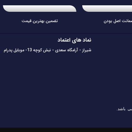
مانت اصل بودن
تضمین بهترین قیمت
نماد های اعتماد
شیراز - آرامگاه سعدی - نبش کوچه 13- موبایل پدرام
ی باشد.