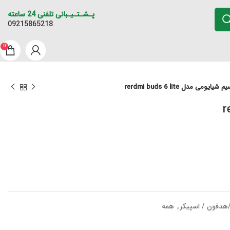
پـشـتـیـبانی تلفنی 24 ساعته
09215865218
0
می مدل rerdmi buds 6 lite
دفون / اسپیکر
,
همه