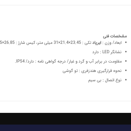
مشخصات فنی
ابعاد/ وزن :
ایرپاد
تکی : 23.45×21.4×31 میلی متر، کیس شارژ : 26.85×55.95×57 میلی متر، وزن
نشانگر LED :
دارد
مقاومت در برابر آب و گرد و غبار/ درجه گواهی‌ نامه :
دارد/ IP54.
نحوه قرارگیری هندزفری :
تو گوشی
نوع اتصال :
بی‌ سیم