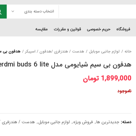
انتخاب دسته بندی
فروشگاه
حریم خصوصی
قوانین و مقررات
مقایسه
خانه
لوازم جانبی موبایل
هدست / هندزفری /هدفون / اسپیکر
هدفون بی سیم شیایو
هدفون بی سیم شیایومی مدل rerdmi buds 6 lite
1,899,000
تومان
ناموجود
دسته:
جدیدترین ها
,
فروش ویژه
,
لوازم جانبی موبایل
,
هدست / هندزفری /ه