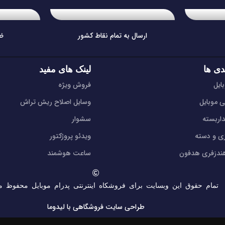
ارسال به تمام نقاط کشور
ض
دی ها
لینک های مفید
ایل
فروش ویژه
ی موبایل
وسایل اصلاح ریش تراش
اربسته
سشوار
زی و دسته
ویدئو پروژکتور
دزفری هدفون
ساعت هوشمند
تمام حقوق این وبسایت برای فروشکاه اینترنتی پدرام موبایل محفوظ م
طراحی سایت فروشگاهی
با لیدوما