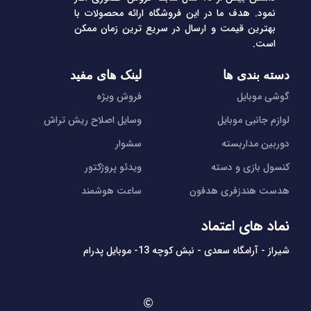
نمود. هدف ما در این فروشگاه ارائه محصولات با
بهترین قیمت و ارسال در سریع ترین زمان ممکن
است.
دسته بندی ها
لینک های مفید
گوشی موبایل
فروش ویژه
لوازم جانبی موبایل
وسایل اصلاح ریش تراش
دوربین مداربسته
سشوار
کنسول بازی و دسته
ویدئو پروژکتور
هدست هندزفری هدفون
ساعت هوشمند
نماد های اعتماد
شیراز - آرامگاه سعدی - نبش کوچه 13- موبایل پدرام