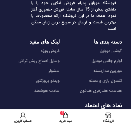
فروشگاه موبایل پدرام فروش آنلاین حود را با
داشتن بیش از 15 سال سابقه فروش حضوری آغاز
نمود. هدف ما در این فروشگاه ارائه محصولات با
بهترین قیمت و ارسال در سریع ترین زمان ممکن
است.
دسته بندی ها
لینک های مفید
گوشی موبایل
فروش ویژه
لوازم جانبی موبایل
وسایل اصلاح ریش تراش
دوربین مداربسته
سشوار
کنسول بازی و دسته
ویدئو پروژکتور
هدست هندزفری هدفون
ساعت هوشمند
نماد های اعتماد
0
شیراز - آرامگاه سعدی - نبش کوچه 13- موبایل پدرام
فروشگاه
سبد خرید
حساب کاربری