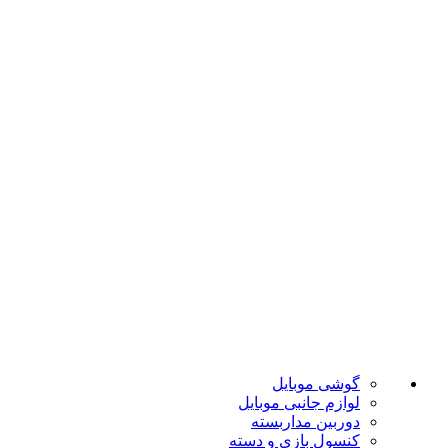
ارسال به تمام نقاط کشور
ضمانت اصل بودن
تضمین بهترین قیمت
فروشگاه موبایل پدرام فروش آنلاین حود را با داشتن بیش از 15
سال سابقه فروش حضوری آغاز نمود. هدف ما در این فروشگاه
ارائه محصولات با بهترین قیمت و ارسال در سریع ترین زمان ممکن
است.
دسته بندی ها
گوشی موبایل
لوازم جانبی موبایل
دوربین مداربسته
کنسول بازی و دسته