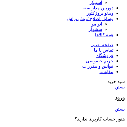
اسپیکر
دوربین مداربسته
ویدئو پروژکتور
وسایل اصلاح /ریش تراش
اتو مو
سشوار
همه کالاها
صفحه اصلی
تماس با ما
فروشگاه
حریم خصوصی
قوانین و مقررات
مقایسه
سبد خرید
بستن
ورود
بستن
هنوز حساب کاربری ندارید؟