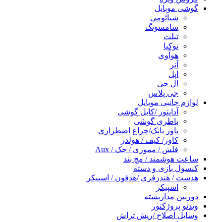
گوشی موبایل
شیائومی
سامسونگ
تبلت
نوکیا
هوآوی
آنر
اپل
ال جی
جی پلاس
لوازم جانبی موبایل
آداپتور /کابل گوشی
باطری گوشی
پاور بانک/چراغ اضطراری
کاور/ کیف / هولدر
فلش / مموری / جک / Aux
ساعت هوشمند / مچ بند
کنسول بازی و دسته
هدست / هندزفری /هدفون / اسپیکر
اسپیکر
دوربین مداربسته
ویدئو پروژکتور
وسایل اصلاح /ریش تراش