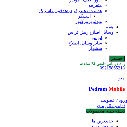
متفرقه
هدست / هندزفری /هدفون / اسپیکر
اسپیکر
ویدئو پروژکتور
همه
وسایل اصلاح ریش تراش
اتو مو
سایر وسایل اصلاح
سشوار
جستجو
پـشـتـیـبانی تلفنی 24 ساعته
09215865218
منو
Pedram
Mobile
رود / عضویت
0
آیتم
/
0
تومان
دسته بندی محصولات
جدیدترین ها
فروش ویژه