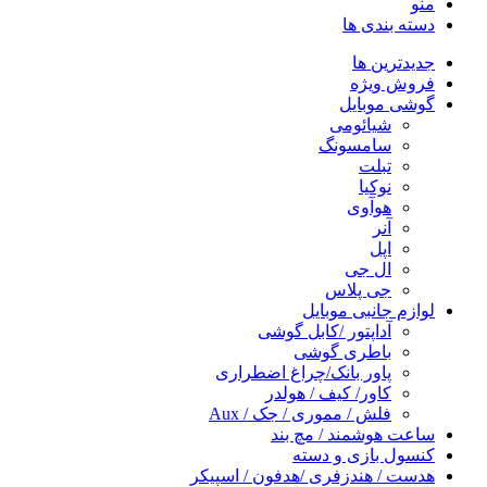
منو
دسته بندی ها
جدیدترین ها
فروش ویژه
گوشی موبایل
شیائومی
سامسونگ
تبلت
نوکیا
هوآوی
آنر
اپل
ال جی
جی پلاس
لوازم جانبی موبایل
آداپتور /کابل گوشی
باطری گوشی
پاور بانک/چراغ اضطراری
کاور/ کیف / هولدر
فلش / مموری / جک / Aux
ساعت هوشمند / مچ بند
کنسول بازی و دسته
هدست / هندزفری /هدفون / اسپیکر