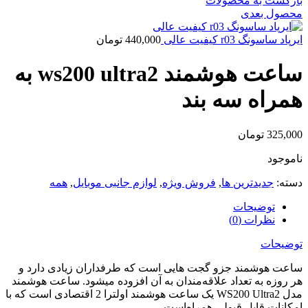
بازگشت به محصولات
محصول بعدی
ایرپاد ساسونگ r03 کیفیت عالی
440,000
تومان
ساعت هوشمند ws200 ultra2 به
همراه سه بند
325,000
تومان
ناموجود
دسته:
جدیدترین ها
,
فروش ویژه
,
لوازم جانبی موبایل
,
همه
توضیحات
نظرات (0)
توضیحات
ساعت هوشمند جزو گجت هایی است که طرفداران زیادی دارد و
هر روزه به تعداد علاقه‌مندان به آن افزوده میشود. ساعت هوشمند
مدل WS200 Ultra2 یک ساعت هوشمند اولترا 2 اقتصادی است که با
امکانات قابل قبولی همراه‌است.