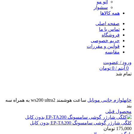
اتو مو
سشوار
همه کالاها
صفحه اصلی
تماس با ما
فروشگاه
حریم خصوصی
قوانین و مقررات
مقایسه
ورود / عضویت
0
آیتم
/
0
تومان
تمام شد
برای بزرگنمایی کلیک کنید
خانه
لوازم جانبی موبایل
ساعت هوشمند ws200 ultra2 به همراه سه
بند
محصول قبلی
کلگی شارژر گوشی سامسونگ EP-TA200 بدون کابل
175,000
تومان