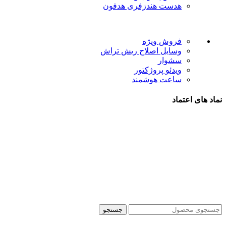
هدست هندزفری هدفون
لینک های مفید
فروش ویژه
وسایل اصلاح ریش تراش
سشوار
ویدئو پروژکتور
ساعت هوشمند
نماد های اعتماد
شیراز - آرامگاه سعدی - نبش کوچه 13- موبایل پدرام
تمام حقوق این وبسایت برای فروشکاه اینترنتی پدرام موبایل
محفوظ می باشد.
طراحی سایت فروشگاهی
با لیدوما
جستجو