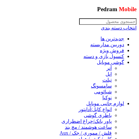
Pedram
Mobile
انتخاب دسته بندی
جدیدترین ها
دوربین مداربسته
فروش ویژه
کنسول بازی و دسته
گوشی موبایل
آنر
اپل
تبلت
سامسونگ
شیائومی
نوکیا
لوازم جانبی موبایل
انواع کابل/آداپتور
باطری گوشی
پاور بانک/چراغ اضطراری
ساعت هوشمند / مچ بند
فلش / مموری / جک / Aux
کاور/ کیف / هولدر