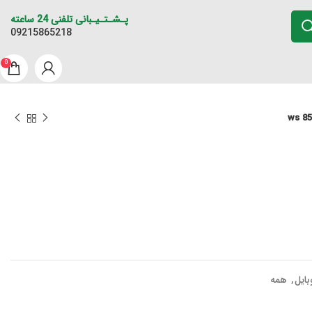
پـشـتـیـبانی تلفنی 24 ساعته
09215865218
0
بایل
,
همه