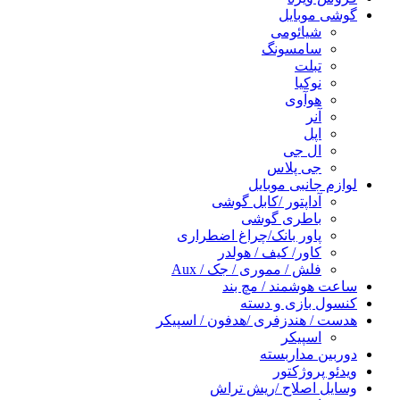
گوشی موبایل
شیائومی
سامسونگ
تبلت
نوکیا
هوآوی
آنر
اپل
ال جی
جی پلاس
لوازم جانبی موبایل
آداپتور /کابل گوشی
باطری گوشی
پاور بانک/چراغ اضطراری
کاور/ کیف / هولدر
فلش / مموری / جک / Aux
ساعت هوشمند / مچ بند
کنسول بازی و دسته
هدست / هندزفری /هدفون / اسپیکر
اسپیکر
دوربین مداربسته
ویدئو پروژکتور
وسایل اصلاح /ریش تراش