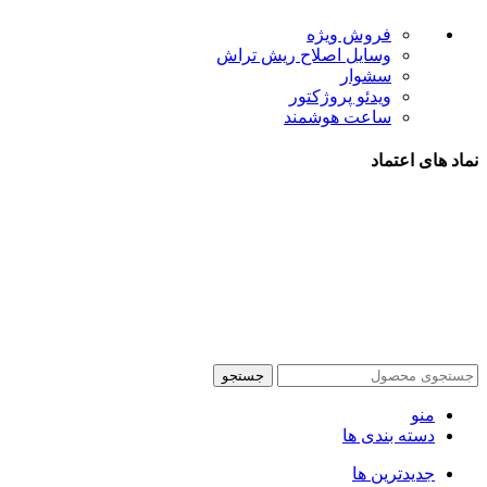
فروش ویژه
وسایل اصلاح ریش تراش
سشوار
ویدئو پروژکتور
ساعت هوشمند
نماد های اعتماد
شیراز - آرامگاه سعدی - نبش کوچه 13- موبایل پدرام
تمام
جستجو
منو
دسته بندی ها
جدیدترین ها