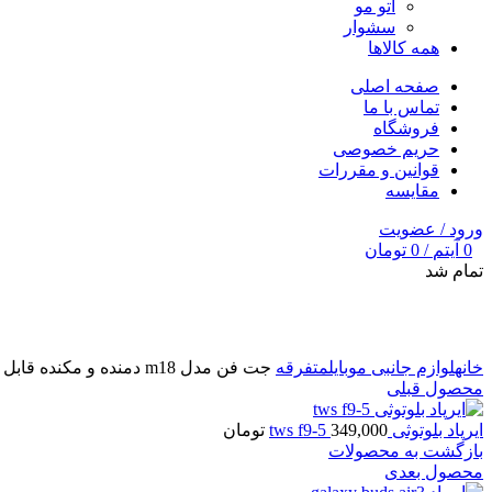
اتو مو
سشوار
همه کالاها
صفحه اصلی
تماس با ما
فروشگاه
حریم خصوصی
قوانین و مقررات
مقایسه
ورود / عضویت
0
آیتم
/
0
تومان
تمام شد
برای بزرگنمایی کلیک کنید
خانه
لوازم جانبی موبایل
متفرقه
جت فن مدل m18 دمنده و مکنده قابل حمل
محصول قبلی
ایرپاد بلوتوثی tws f9-5
349,000
تومان
بازگشت به محصولات
محصول بعدی