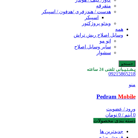
متفرقه
هدست / هندزفری /هدفون / اسپیکر
اسپیکر
ویدئو پروژکتور
همه
وسایل اصلاح ریش تراش
اتو مو
سایر وسایل اصلاح
سشوار
جستجو
پـشـتـیـبانی تلفنی 24 ساعته
09215865218
منو
Pedram
Mobile
ورود / عضویت
0
آیتم
/
0
تومان
دسته بندی محصولات
جدیدترین ها
فروش ویژه