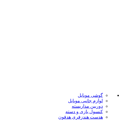
ضمانت اصل بودن
تضمین بهترین قیمت
فروشگاه موبایل پدرام فروش آنلاین حود را با داشتن بیش از 15 سال سابقه فروش حضوری آغاز نمود. هدف ما در این فروشگاه ارائه محصولات با بهترین قیمت و ارسال در سریع ترین زمان ممکن است.
دسته بندی ها
گوشی موبایل
لوازم جانبی موبایل
دوربین مداربسته
کنسول بازی و دسته
هدست هندزفری هدفون
لینک های مفید