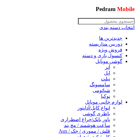
Pedram
Mobile
انتخاب دسته بندی
جدیدترین ها
دوربین مداربسته
فروش ویژه
کنسول بازی و دسته
گوشی موبایل
آنر
اپل
تبلت
سامسونگ
شیائومی
نوکیا
لوازم جانبی موبایل
انواع کابل/آداپتور
باطری گوشی
پاور بانک/چراغ اضطراری
ساعت هوشمند / مچ بند
فلش / مموری / جک / Aux
کاور/ کیف / هولدر