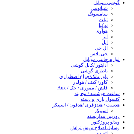
گوشی موبایل
شیائومی
سامسونگ
تبلت
نوکیا
هوآوی
آنر
اپل
ال جی
جی پلاس
لوازم جانبی موبایل
آداپتور /کابل گوشی
باطری گوشی
پاور بانک/چراغ اضطراری
کاور/ کیف / هولدر
فلش / مموری / جک / Aux
ساعت هوشمند / مچ بند
کنسول بازی و دسته
هدست / هندزفری /هدفون / اسپیکر
اسپیکر
دوربین مداربسته
ویدئو پروژکتور
وسایل اصلاح /ریش تراش
اتو مو