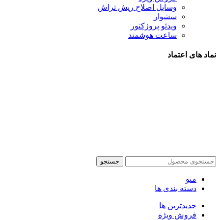
وسایل اصلاح ریش تراش
سشوار
ویدئو پروژکتور
ساعت هوشمند
نماد های اعتماد
شیراز - آرامگاه سعدی - نبش کوچه 13- موبایل پدرام
تمام حقوق این وبسایت برای فروشکاه اینترنتی پدرام موبایل
محفوظ می باشد.
طراحی سایت فروشگاهی
با لیدوما
جستجو
منو
دسته بندی ها
جدیدترین ها
فروش ویژه