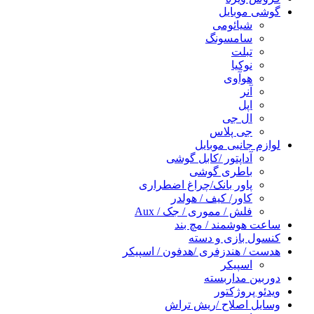
گوشی موبایل
شیائومی
سامسونگ
تبلت
نوکیا
هوآوی
آنر
اپل
ال جی
جی پلاس
لوازم جانبی موبایل
آداپتور /کابل گوشی
باطری گوشی
پاور بانک/چراغ اضطراری
کاور/ کیف / هولدر
فلش / مموری / جک / Aux
ساعت هوشمند / مچ بند
کنسول بازی و دسته
هدست / هندزفری /هدفون / اسپیکر
اسپیکر
دوربین مداربسته
ویدئو پروژکتور
وسایل اصلاح /ریش تراش