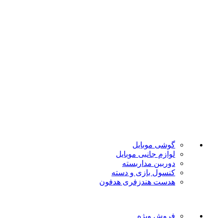
ضمانت اصل بودن
تضمین بهترین قیمت
فروشگاه موبایل پدرام فروش آنلاین حود را با داشتن بیش از 15
سال سابقه فروش حضوری آغاز نمود. هدف ما در این فروشگاه
ارائه محصولات با بهترین قیمت و ارسال در سریع ترین زمان ممکن
است.
دسته بندی ها
گوشی موبایل
لوازم جانبی موبایل
دوربین مداربسته
کنسول بازی و دسته
هدست هندزفری هدفون
لینک های مفید
فروش ویژه