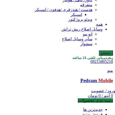
متفرقه
هدست / هندزفری /هدفون / اسپیکر
اسپیکر
ویدئو پروژکتور
همه
وسایل اصلاح ریش تراش
اتو مو
سایر وسایل اصلاح
سشوار
جستجو
پـشـتـیـبانی تلفنی 24 ساعته
09215865218
منو
Pedram
Mobile
رود / عضویت
0
آیتم
/
0
تومان
دسته بندی محصولات
جدیدترین ها
فروش ویژه