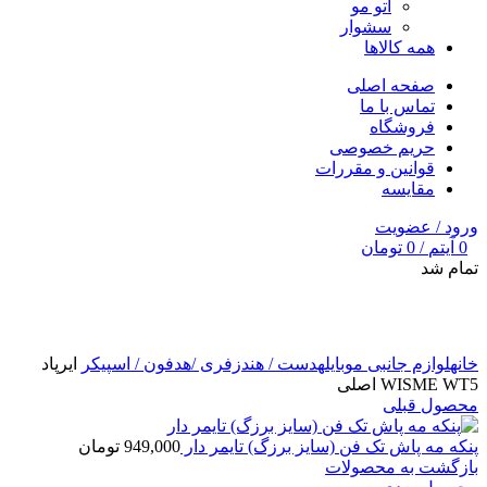
اتو مو
سشوار
همه کالاها
صفحه اصلی
تماس با ما
فروشگاه
حریم خصوصی
قوانین و مقررات
مقایسه
ورود / عضویت
0
آیتم
/
0
تومان
تمام شد
برای بزرگنمایی کلیک کنید
خانه
لوازم جانبی موبایل
هدست / هندزفری /هدفون / اسپیکر
ایرپاد
WISME WT5 اصلی
محصول قبلی
پنکه مه پاش تک فن (سایز برزگ) تایمر دار
949,000
تومان
بازگشت به محصولات