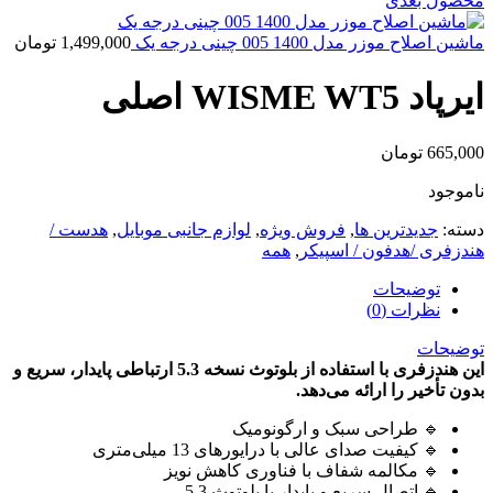
محصول بعدی
ماشین اصلاح موزر مدل 1400 005 چینی درجه یک
1,499,000
تومان
ایرپاد WISME WT5 اصلی
665,000
تومان
ناموجود
دسته:
جدیدترین ها
,
فروش ویژه
,
لوازم جانبی موبایل
,
هدست /
هندزفری /هدفون / اسپیکر
,
همه
توضیحات
نظرات (0)
توضیحات
این هندزفری با استفاده از بلوتوث نسخه 5.3 ارتباطی پایدار، سریع و
بدون تأخیر را ارائه می‌دهد.
🔹 طراحی سبک و ارگونومیک
🔹 کیفیت صدای عالی با درایورهای 13 میلی‌متری
🔹 مکالمه شفاف با فناوری کاهش نویز
🔹 اتصال سریع و پایدار با بلوتوث 5.3.