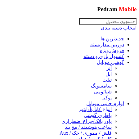
Pedram
Mobile
انتخاب دسته بندی
جدیدترین ها
دوربین مداربسته
فروش ویژه
کنسول بازی و دسته
گوشی موبایل
آنر
اپل
تبلت
سامسونگ
شیائومی
نوکیا
لوازم جانبی موبایل
انواع کابل/آداپتور
باطری گوشی
پاور بانک/چراغ اضطراری
ساعت هوشمند / مچ بند
فلش / مموری / جک / Aux
کاور/ کیف / هولدر